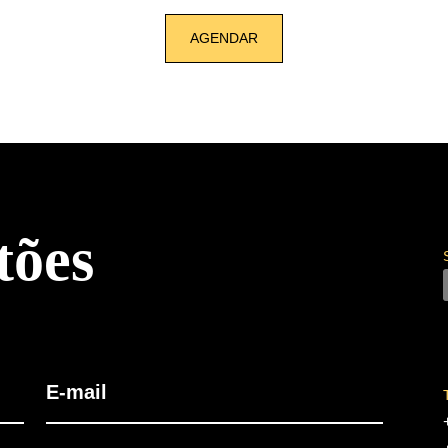
AGENDAR
tões