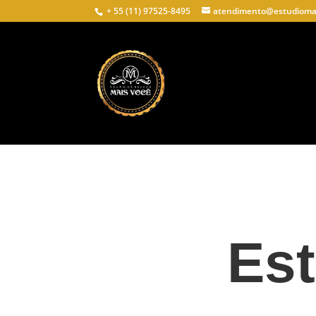
+ 55 (11) 97525-8495
atendimento@estudiomai
Est