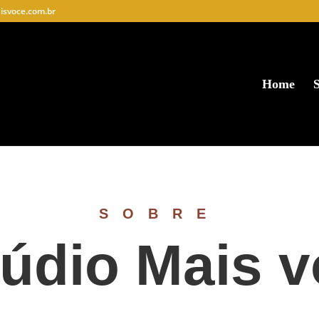
svoce.com.br
Home
S
SOBRE
údio Mais 