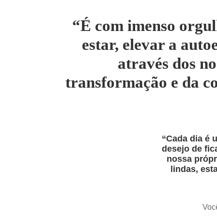
“É com imenso orgul
estar, elevar a auto
através dos no
transformação e da c
“Cada dia é u
desejo de fi
nossa própr
lindas, es
Você